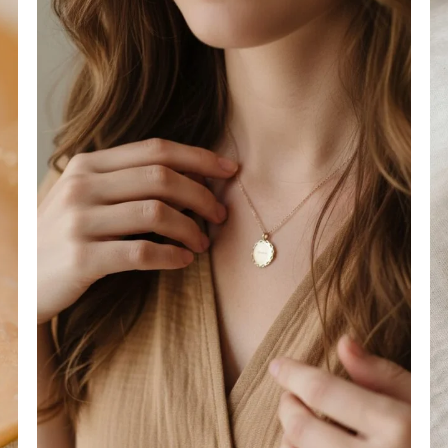
r
Ajouter
à la
liste
s
d’envies