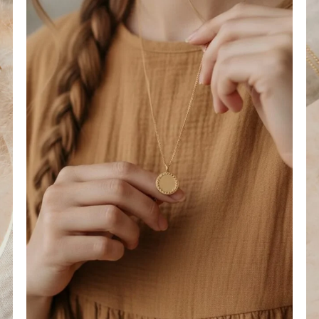
r
Ajouter
à la
liste
s
d’envies