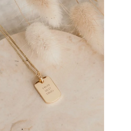
Ajouter
à la
liste
d’envies