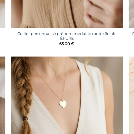
+
Collier personnalisé prénom médaille ronde florale
ÉPURE
65,00
€
r
Ajouter
à la
liste
s
d’envies