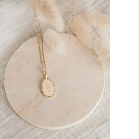
Ajouter
à la
liste
d’envies