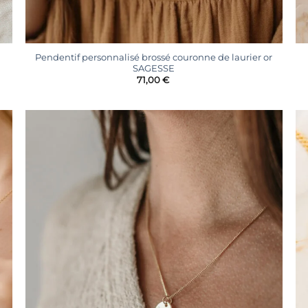
+
Pendentif personnalisé brossé couronne de laurier or
SAGESSE
71,00
€
r
Ajouter
à la
liste
s
d’envies