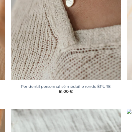
+
Pendentif personnalisé médaille ronde ÉPURE
61,00
€
r
Ajouter
à la
liste