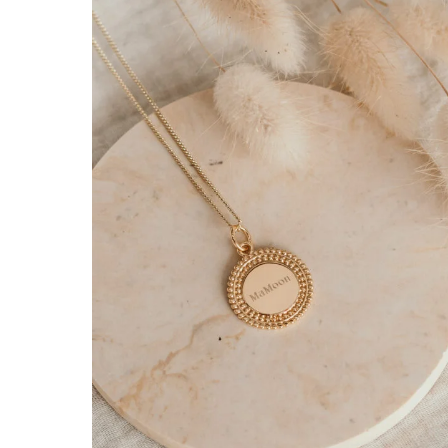
Ajoute
à la
liste
d’envie