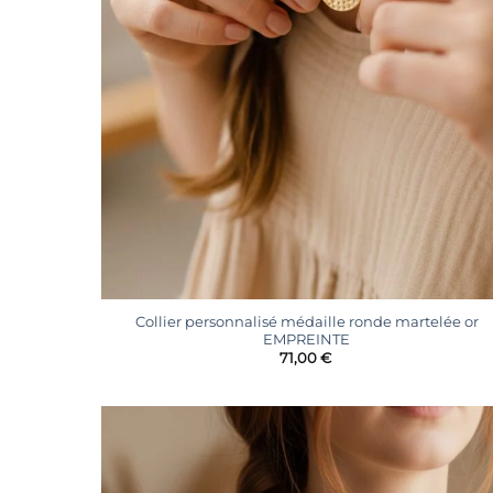
+
Collier personnalisé médaille ronde martelée or
EMPREINTE
71,00
€
Ajoute
à la
liste