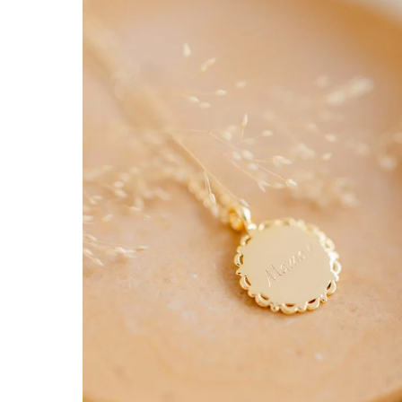
Ajoute
à la
liste
d’envie