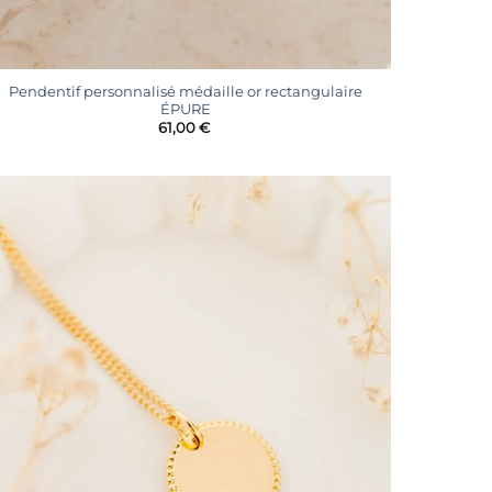
+
Pendentif personnalisé médaille or rectangulaire
ÉPURE
61,00
€
Ajouter
à la
liste
d’envies