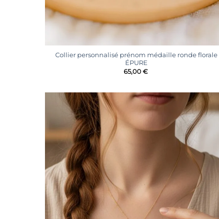
+
Collier personnalisé prénom médaille ronde florale
ÉPURE
65,00
€
Ajoute
à la
liste
d’envie