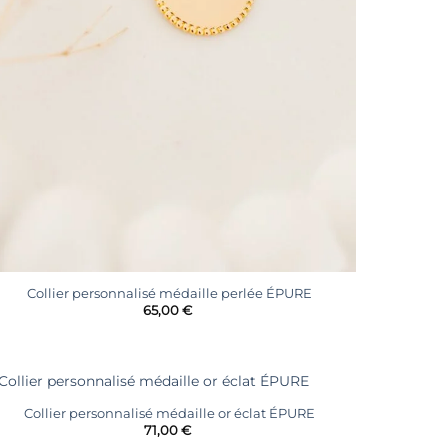
+
Collier personnalisé médaille perlée ÉPURE
65,00
€
+
Collier personnalisé médaille or éclat ÉPURE
Ajouter
71,00
€
à la
liste