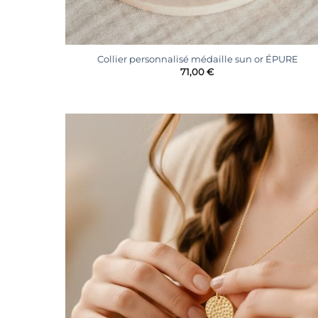
+
Collier personnalisé médaille sun or ÉPURE
71,00
€
Ajoute
à la
liste
d’envie