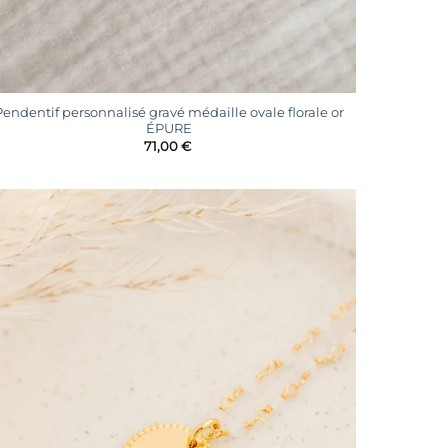
+
Pendentif personnalisé gravé médaille ovale florale or
ÉPURE
71,00
€
Ajouter
à la
liste
d’envies