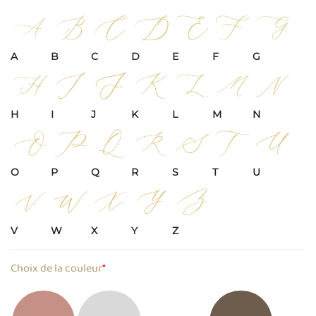
A
B
C
D
E
F
G
H
I
J
K
L
M
N
O
P
Q
R
S
T
U
V
W
X
Y
Z
Choix de la couleur
*