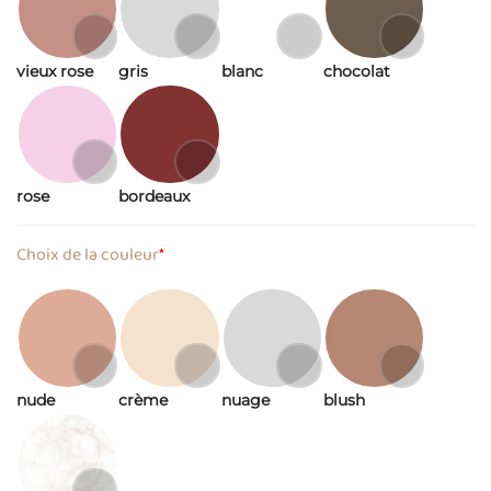
vieux rose
gris
blanc
chocolat
rose
bordeaux
Choix de la couleur
*
nude
crème
nuage
blush