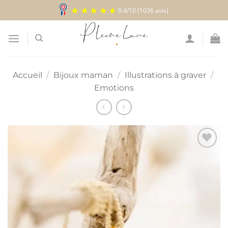
Passer
9.4
/
10
(1036 avis)
au
contenu
Accueil
/
Bijoux maman
/
Illustrations à graver
/
Emotions
Ajouter
à la
liste
d’envies