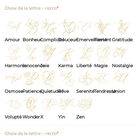
Choix de la lettre – recto
*
Amour
Bonheur
Complicité
Douceur
Emerveillement
Fierté
Gratitude
Harmonie
Innocence
Joie
Karma
Liberté
Magie
Nostalgie
Osmose
Patience
Quietude
Rêve
Serenité
Tendresse
Union
Volupté
Wonder
X
Yin
Zen
Choix de la lettre – recto
*