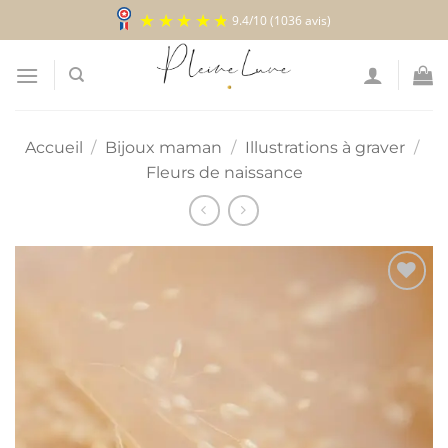
Passer
9.4
/
10
(1036 avis)
au
contenu
Accueil
/
Bijoux maman
/
Illustrations à graver
/
Fleurs de naissance
Ajouter
à la
liste
d’envies