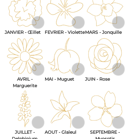
JANVIER - Œillet
FEVRIER - Violette
MARS - Jonquille
AVRIL -
MAI - Muguet
JUIN - Rose
Marguerite
JUILLET -
AOUT - Glaïeul
SEPTEMBRE -
Delphinium
Myosotis