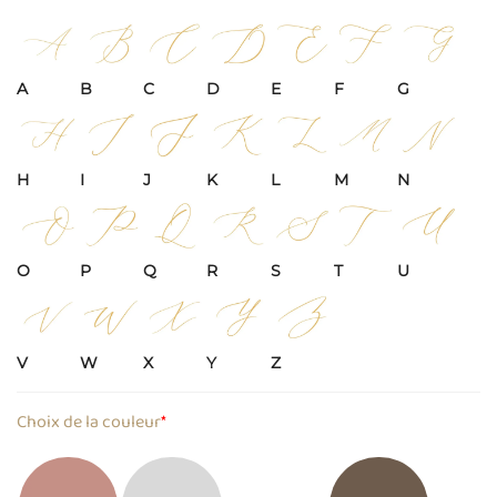
A
B
C
D
E
F
G
H
I
J
K
L
M
N
O
P
Q
R
S
T
U
V
W
X
Y
Z
Choix de la couleur
*