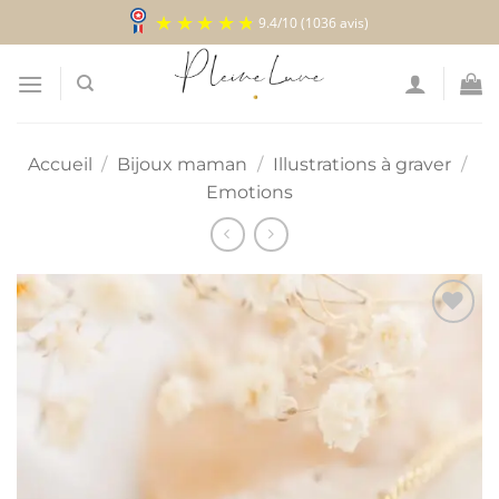
Passer
9.4
/
10
(1036 avis)
au
contenu
Accueil
/
Bijoux maman
/
Illustrations à graver
/
Emotions
Ajouter
à la
liste
d’envies