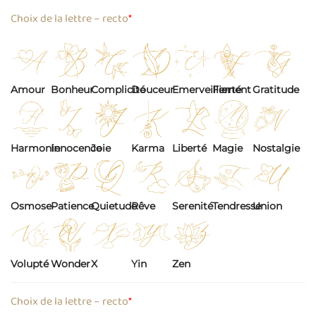
Choix de la lettre – recto
*
Amour
Bonheur
Complicité
Douceur
Emerveillement
Fierté
Gratitude
Harmonie
Innocence
Joie
Karma
Liberté
Magie
Nostalgie
Osmose
Patience
Quietude
Rêve
Serenité
Tendresse
Union
Volupté
Wonder
X
Yin
Zen
Choix de la lettre – recto
*