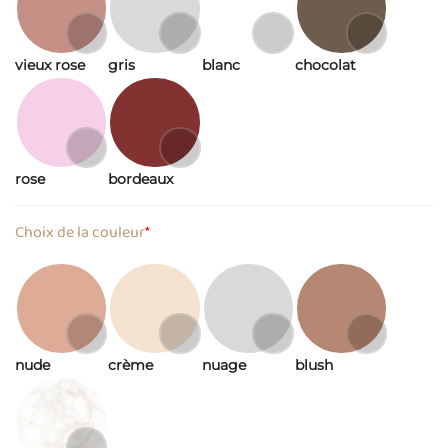
vieux rose
gris
blanc
chocolat
rose
bordeaux
Choix de la couleur
*
nude
crème
nuage
blush