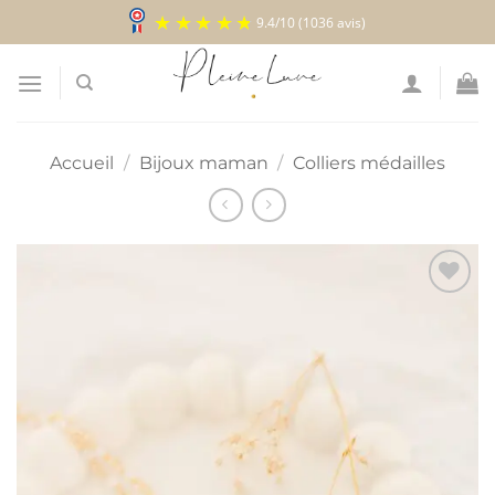
Passer
9.4
/
10
(1036 avis)
au
contenu
Accueil
/
Bijoux maman
/
Colliers médailles
Ajouter
à la
liste
d’envies