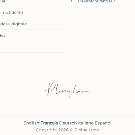
que
Devenir revendeur
me fidélité
adeau digitale
des
English
Français
Deutsch
Italiano
Español
Copyright 2026 © Pleine Lune