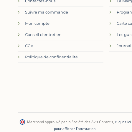
Contactez-nous
La Mar
Suivre ma commande
Program
Mon compte
Carte c
Conseil d'entretien
Les gui
CGV
Journal
Politique de confidentialité
Marchand approuvé par la Société des Avis Garantis
,
cliquez ici
pour afficher l'attestation
.