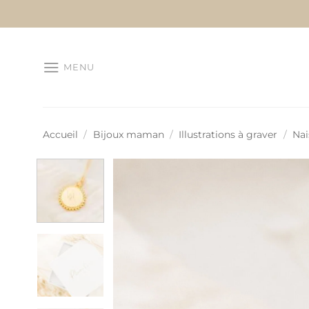
Passer
au
contenu
MENU
Accueil
/
Bijoux maman
/
Illustrations à graver
/
Nai