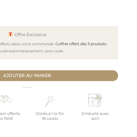
Offre Exclusive
 offerts dans votre commande.
Coffret offert dès 3 produits
·
outé automatiquement, sans code.
lisé médaille ronde or éclat naissance ONDE D'AMOUR
AJOUTER AU PANIER
son offerte
Dorés à l'or fin
Emballé avec
s 150€
18 carats
soin