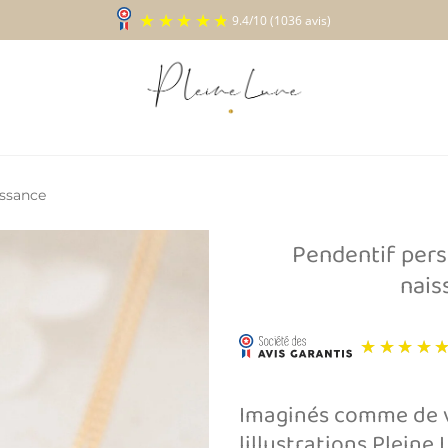
9.4
/
10
(1036 a
ssance
Pendentif pers
nai
Ajouter
à la liste
d’envies
Imaginés comme de v
lillustrations Pleine