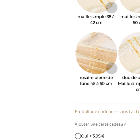
maille simple 38 à
maille si
42 cm
50
rosaire pierre de
duo de c
lune 45 à 50 cm
Maille sim
c
Emballage cadeau – sans fact
Ajouter une carte cadeau ?
Oui + 3,95 €