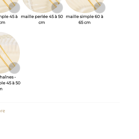
mple 45 à
maille perlée 45 à 50
maille simple 60 à
 cm
cm
65 cm
haînes -
ple 45 à 50
m
ure