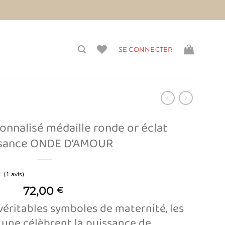
vis)
SE CONNECTER
onnalisé médaille ronde or éclat
ssance ONDE D’AMOUR
72,00
€
éritables symboles de maternité, les
(1 avis)
 Lune célèbrent la puissance de