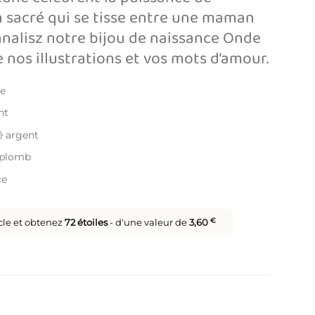
en sacré qui se tisse entre une maman
nnalisz notre bijou de naissance Onde
 nos illustrations et vos mots d’amour.
le
nt
ué argent
s plomb
ce
icle et obtenez
72
étoiles
- d'une valeur de
3,60
€