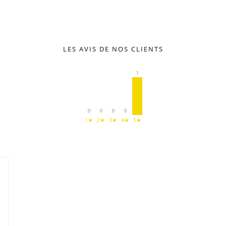
LES AVIS DE NOS CLIENTS
1
0
0
0
0
1★
2★
3★
4★
5★