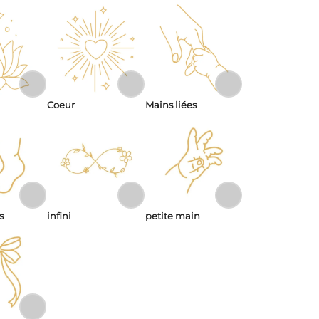
Coeur
Mains liées
s
infini
petite main