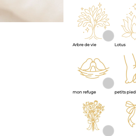
Arbre de vie
Lotus
mon refuge
petits pied