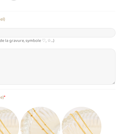
el)
 de la gravure, symbole ♡, ☆…)
le)
*