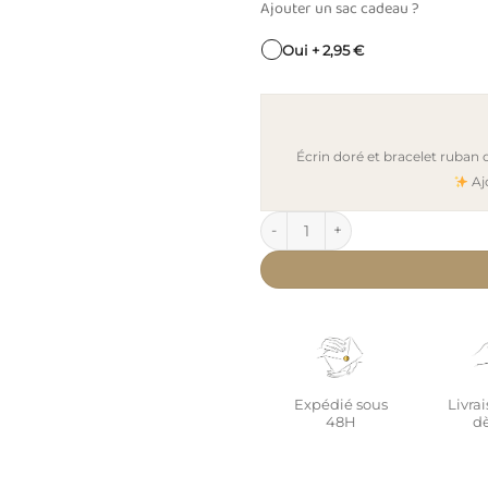
Ajouter un sac cadeau ?
Oui + 2,95 €
Écrin doré et bracelet ruban
Aj
quantité de Pendentif personna
Expédié sous
Livrai
48H
dè