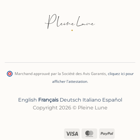
Marchand approuvé par la Société des Avis Garantis
,
cliquez ici pour
afficher l'attestation
.
English
Français
Deutsch
Italiano
Español
Copyright 2026 © Pleine Lune
Visa
MasterCard
PayPal