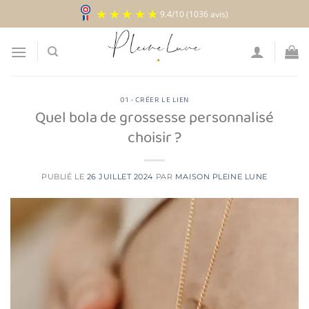
Passer
9.4
/
10
(1036 avis)
au
contenu
01 - CRÉER LE LIEN
Quel bola de grossesse personnalisé
choisir ?
PUBLIÉ LE
26 JUILLET 2024
PAR
MAISON PLEINE LUNE