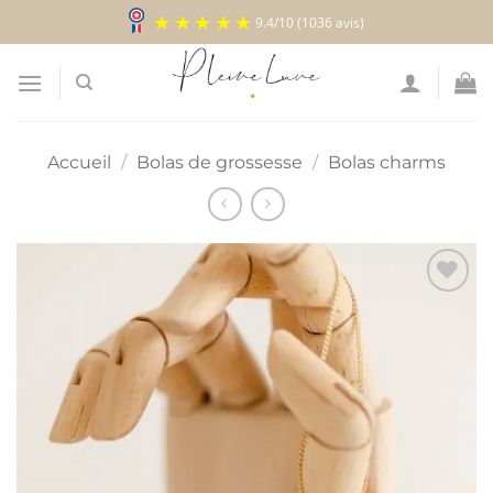
Passer
9.4
/
10
(1036 avis)
au
contenu
Accueil
/
Bolas de grossesse
/
Bolas charms
Ajouter
à la
liste
d’envies