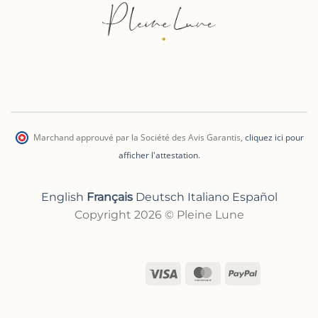
Marchand approuvé par la Société des Avis Garantis
,
cliquez ici pour
afficher l'attestation
.
English
Français
Deutsch
Italiano
Español
Copyright 2026 © Pleine Lune
Visa
MasterCard
PayPal