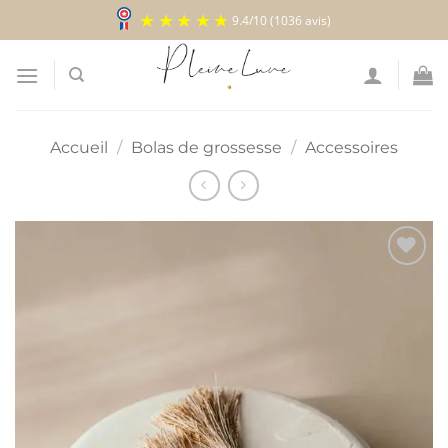
Passer
9.4
/
10
(1036 avis)
au
contenu
Accueil
/
Bolas de grossesse
/
Accessoires
Ajouter
à la
liste
d’envies