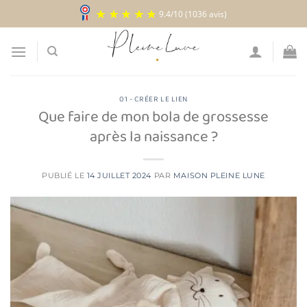
Passer
9.4
/
10
(1036 avis)
au
contenu
01 - CRÉER LE LIEN
Que faire de mon bola de grossesse
après la naissance ?
PUBLIÉ LE
14 JUILLET 2024
PAR
MAISON PLEINE LUNE