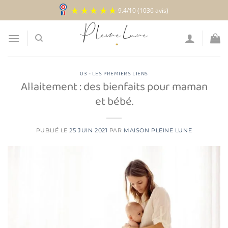
Passer
9.4
/
10
(1036 avis)
au
contenu
03 - LES PREMIERS LIENS
Allaitement : des bienfaits pour maman
et bébé.
PUBLIÉ LE
25 JUIN 2021
PAR
MAISON PLEINE LUNE