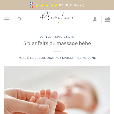
Passer
9.4
/
10
(1036 avis)
au
contenu
03 - LES PREMIERS LIENS
5 bienfaits du massage bébé
PUBLIÉ LE
24 JUIN 2021
PAR
MAISON PLEINE LUNE