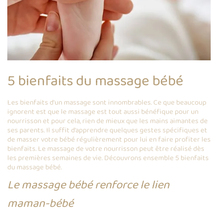
5 bienfaits du massage bébé
Les bienfaits d’un massage sont innombrables. Ce que beaucoup
ignorent est que le massage est tout aussi bénéfique pour un
nourrisson et pour cela, rien de mieux que les mains aimantes de
ses parents. Il suffit d’apprendre quelques gestes spécifiques et
de masser votre bébé régulièrement pour lui en faire profiter les
bienfaits. Le massage de votre nourrisson peut être réalisé dès
les premières semaines de vie. Découvrons ensemble 5 bienfaits
du massage bébé.
Le massage bébé renforce le lien
maman-bébé