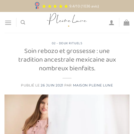
Passer
9.4
/
10
(1036 avis)
au
contenu
02 - DOUX RITUELS
Soin rebozo et grossesse : une
tradition ancestrale mexicaine aux
nombreux bienfaits.
PUBLIÉ LE
26 JUIN 2021
PAR
MAISON PLEINE LUNE