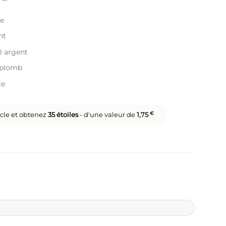
le
nt
ué argent
s plomb
ce
icle et obtenez
35
étoiles
- d'une valeur de
1,75
€