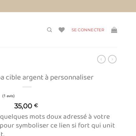
vis)
SE CONNECTER
a cible argent à personnaliser
35,00
€
(1 avis)
e quelques mots doux adressé à votre
pour symboliser ce lien si fort qui unit
t.