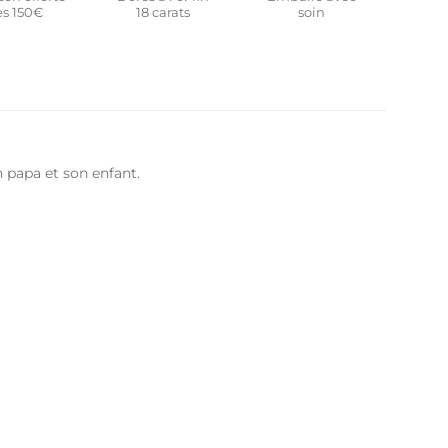
s 150€
18 carats
soin
n papa et son enfant.