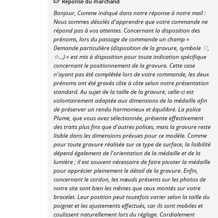
Réponse du marchand
Bonjour, Comme indiqué dans notre réponse à notre mail :
Nous sommes désolés d'apprendre que votre commande ne
répond pas à vos attentes. Concernant la disposition des
prénoms, lors du passage de commande un champ «
Demande particulière (disposition de la gravure, symbole ♡,
☆…) » est mis à disposition pour toute indication spécifique
concernant le positionnement de la gravure. Cette case
n'ayant pas été complétée lors de votre commande, les deux
prénoms ont été gravés côte à côte selon notre présentation
standard. Au sujet de la taille de la gravure, celle-ci est
volontairement adaptée aux dimensions de la médaille afin
de préserver un rendu harmonieux et équilibré. La police
Plume, que vous avez sélectionnée, présente effectivement
des traits plus fins que d'autres polices, mais la gravure reste
lisible dans les dimensions prévues pour ce modèle. Comme
pour toute gravure réalisée sur ce type de surface, la lisibilité
dépend également de l'orientation de la médaille et de la
lumière ; il est souvent nécessaire de faire pivoter la médaille
pour apprécier pleinement le détail de la gravure. Enfin,
concernant le cordon, les nœuds présents sur les photos de
notre site sont bien les mêmes que ceux montés sur votre
bracelet. Leur position peut toutefois varier selon la taille du
poignet et les ajustements effectués, car ils sont mobiles et
coulissent naturellement lors du réglage. Cordialement