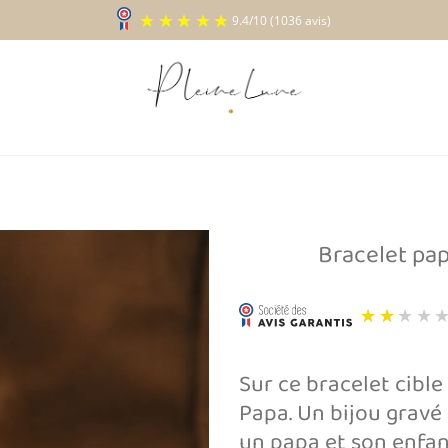
9.4
/
10
(1036 a
Bracelet pap
Ajouter
à la liste
d’envies
Sur ce bracelet cibl
Papa. Un bijou gravé 
un papa et son enfan