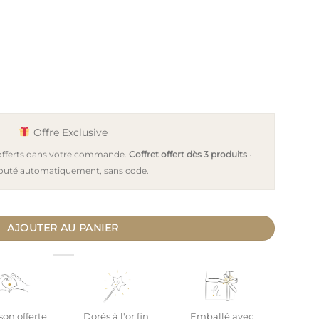
Offre Exclusive
 offerts dans votre commande.
Coffret offert dès 3 produits
·
outé automatiquement, sans code.
 argent à personnaliser
AJOUTER AU PANIER
son offerte
Dorés à l'or fin
Emballé avec