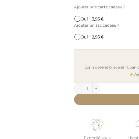
Ajouter une carte cadeau ?
Oui + 3,95 €
Ajouter un sac cadeau ?
Oui + 2,95 €
Écrin doré et bracelet ruban
Aj
quantité de Bracelet papa cible
Expédié sous
Livrai