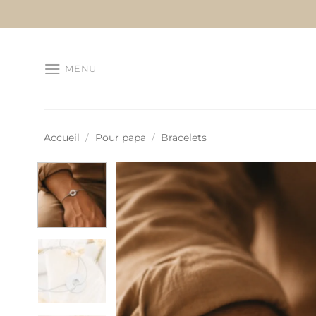
Passer
au
contenu
MENU
Accueil
/
Pour papa
/
Bracelets