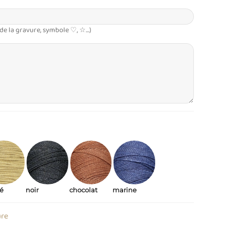
 de la gravure, symbole ♡, ☆…)
sé
noir
chocolat
marine
ure