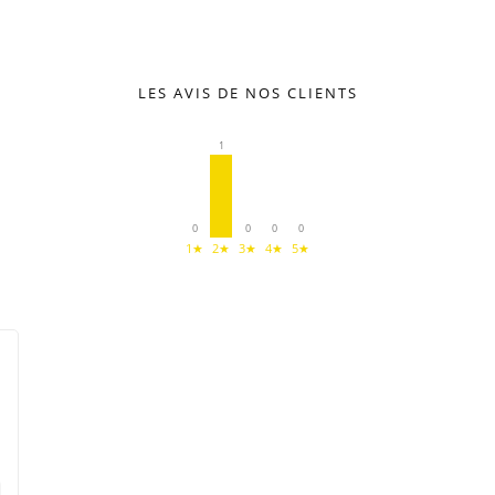
LES AVIS DE NOS CLIENTS
1
0
0
0
0
1★
2★
3★
4★
5★