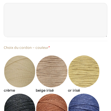
Choix du cordon – couleur
*
crème
beige irisé
or irisé