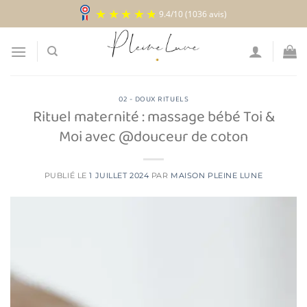
Passer
9.4
/
10
(1036 avis)
au
contenu
02 - DOUX RITUELS
Rituel maternité : massage bébé Toi &
Moi avec @douceur de coton
PUBLIÉ LE
1 JUILLET 2024
PAR
MAISON PLEINE LUNE