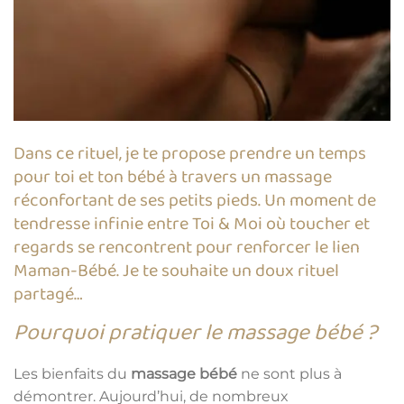
Dans ce rituel, je te propose prendre un temps
pour toi et ton bébé à travers un massage
réconfortant de ses petits pieds. Un moment de
tendresse infinie entre Toi & Moi où toucher et
regards se rencontrent pour renforcer le lien
Maman-Bébé. Je te souhaite un doux rituel
partagé…
Pourquoi pratiquer le massage bébé ?
Les bienfaits du
massage bébé
ne sont plus à
démontrer. Aujourd’hui, de nombreux