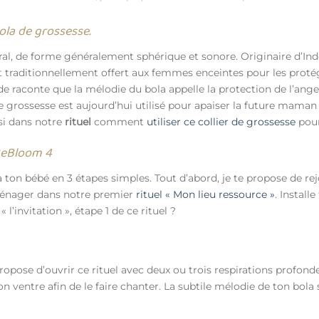
ola de grossesse.
tral, de forme généralement sphérique et sonore. Originaire d’In
ait traditionnellement offert aux femmes enceintes pour les prot
de raconte que la mélodie du bola appelle la protection de l’ange
 de grossesse est aujourd’hui utilisé pour apaiser la future mam
nsi dans notre
rituel
comment
utiliser ce collier de grossesse
pou
 BeBloom 4
 à ton bébé en 3 étapes simples. Tout d’abord, je te propose de rej
ménager dans notre premier
rituel « Mon lieu ressource »
. Instal
l’invitation », étape 1 de ce rituel ?
ropose d’ouvrir ce rituel avec deux ou trois respirations profonde
n ventre afin de le faire chanter. La subtile mélodie de ton bola 