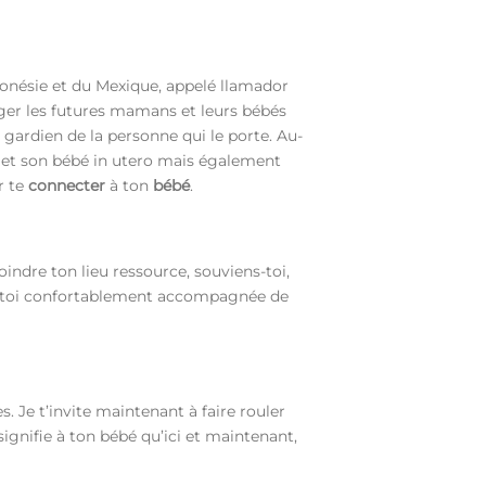
donésie et du Mexique, appelé llamador
éger les futures mamans et leurs bébés
 gardien de la personne qui le porte. Au-
an et son bébé in utero mais également
r te
connecter
à ton
bébé
.
oindre ton lieu ressource, souviens-toi,
le toi confortablement accompagnée de
s. Je t’invite maintenant à faire rouler
signifie à ton bébé qu’ici et maintenant,