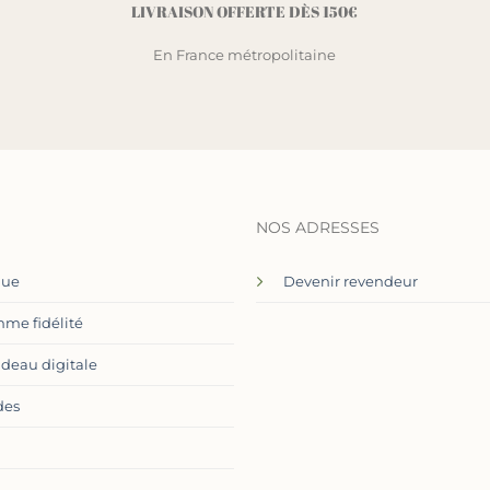
LIVRAISON OFFERTE DÈS 150€
En France métropolitaine
NOS ADRESSES
que
Devenir revendeur
me fidélité
adeau digitale
des