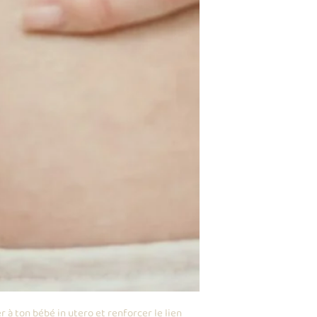
r à ton bébé in utero et renforcer le lien