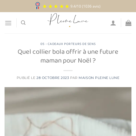
Passer
9.4
/
10
(1036 avis)
au
contenu
05 - CADEAUX PORTEURS DE SENS
Quel collier bola offrir à une future
maman pour Noël ?
PUBLIÉ LE
28 OCTOBRE 2023
PAR
MAISON PLEINE LUNE