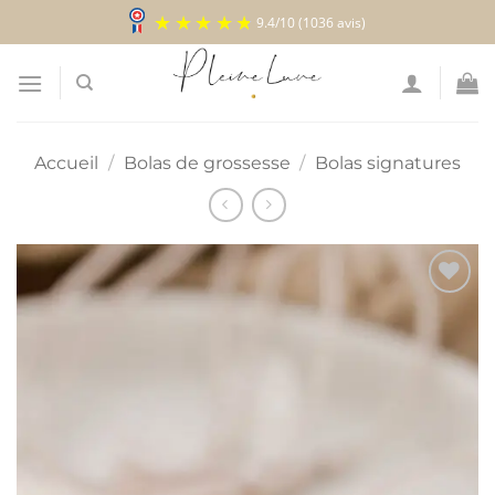
Passer
9.4
/
10
(1036 avis)
au
contenu
Accueil
/
Bolas de grossesse
/
Bolas signatures
Ajouter
à la
liste
d’envies