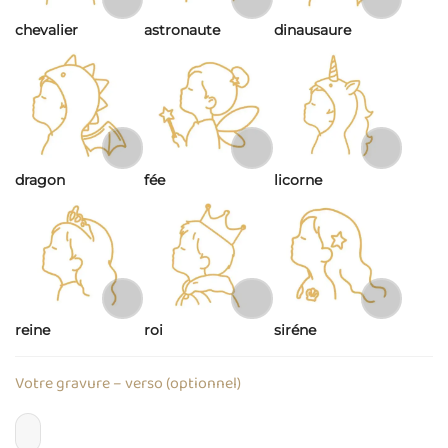
chevalier
astronaute
dinausaure
dragon
fée
licorne
reine
roi
siréne
Votre gravure – verso (optionnel)