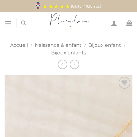
Passer
9.4
/
10
(1036 avis)
au
contenu
Accueil
/
Naissance & enfant
/
Bijoux enfant
/
Bijoux enfants
Ajouter
à la
liste
d’envies