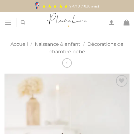
Passer
9.4
/
10
(1036 avis)
au
contenu
Accueil
/
Naissance & enfant
/
Décorations de
chambre bébé
Ajouter
à la
liste
d’envies