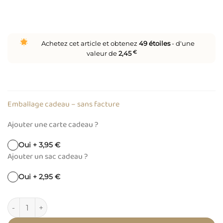
Achetez cet article et obtenez
49
étoiles
- d'une
valeur de
2,45
€
Emballage cadeau – sans facture
Ajouter une carte cadeau ?
Oui + 3,95 €
Ajouter un sac cadeau ?
Oui + 2,95 €
quantité de Décoration bebe bois lune compatible bola de 