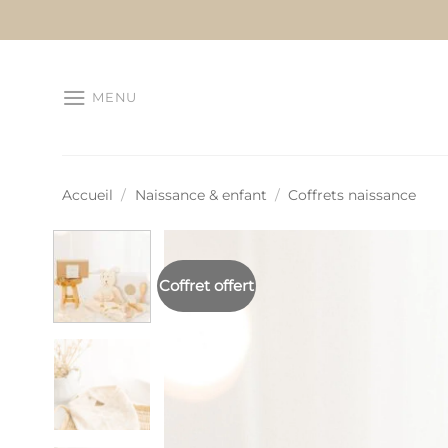
Passer
au
contenu
MENU
Accueil
/
Naissance & enfant
/
Coffrets naissance
Coffret offert