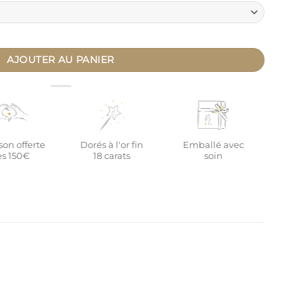
SSENTIEL - doudou + brosses + bavoir + lange
AJOUTER AU PANIER
son offerte
Dorés à l'or fin
Emballé avec
s 150€
18 carats
soin