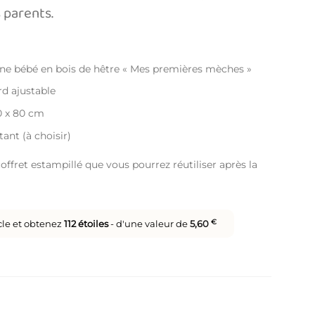
s parents.
gne bébé en bois de hêtre « Mes premières mèches »
d ajustable
0 x 80 cm
ant (à choisir)
coffret estampillé que vous pourrez réutiliser après la
cle et obtenez
112
étoiles
- d'une valeur de
5,60
€