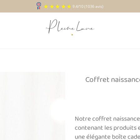
9.4
/
10
(1036 a
Coffret naissan
Ajouter
à la liste
d’envies
Notre coffret naissance
contenant les produits 
une élégante boîte cadea