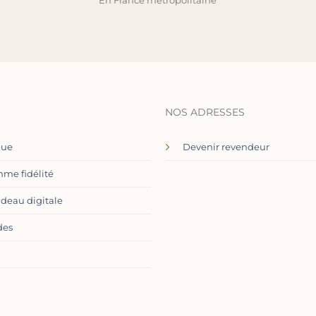
En France métropolitaine
NOS ADRESSES
que
Devenir revendeur
me fidélité
adeau digitale
des