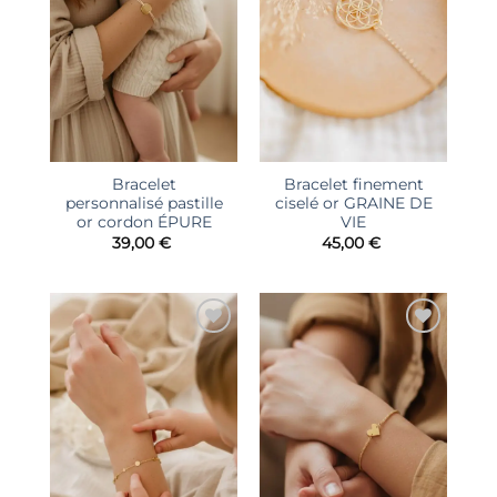
Bracelet
Bracelet finement
personnalisé pastille
ciselé or GRAINE DE
or cordon ÉPURE
VIE
39,00
€
45,00
€
Ajouter
Ajouter
à la liste
à la liste
d’envies
d’envies