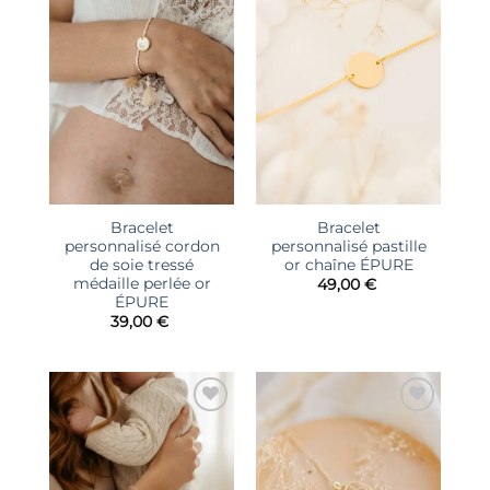
d’envies
d’envies
Bracelet
Bracelet
personnalisé cordon
personnalisé pastille
de soie tressé
or chaîne ÉPURE
médaille perlée or
49,00
€
ÉPURE
39,00
€
Ajouter
Ajouter
à la liste
à la liste
d’envies
d’envies