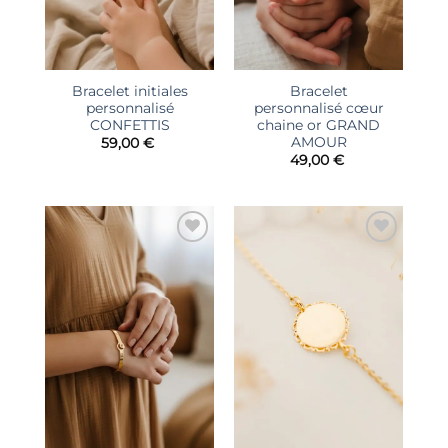
Bracelet initiales
Bracelet
personnalisé
personnalisé cœur
CONFETTIS
chaine or GRAND
AMOUR
59,00
€
49,00
€
Ajouter
Ajouter
à la liste
à la liste
d’envies
d’envies