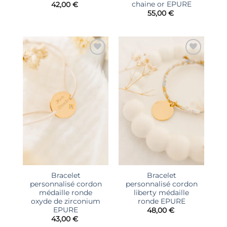
chaine or EPURE
42,00
€
55,00
€
Ajouter
Ajouter
à la liste
à la liste
d’envies
d’envies
Bracelet
Bracelet
personnalisé cordon
personnalisé cordon
médaille ronde
liberty médaille
oxyde de zirconium
ronde EPURE
EPURE
48,00
€
43,00
€