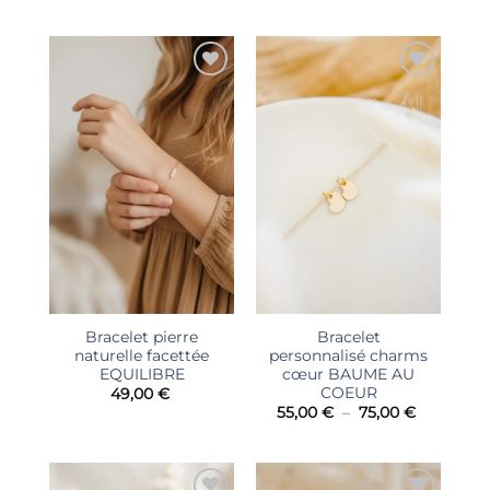
Ajouter
Ajouter
à la liste
à la liste
d’envies
d’envies
Bracelet pierre
Bracelet
naturelle facettée
personnalisé charms
EQUILIBRE
cœur BAUME AU
COEUR
49,00
€
Plage
55,00
€
–
75,00
€
de
prix :
55,00 €
à
75,00 €