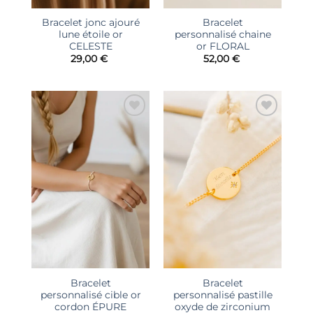
Bracelet jonc ajouré
Bracelet
lune étoile or
personnalisé chaine
CELESTE
or FLORAL
29,00
€
52,00
€
Ajouter
Ajouter
à la liste
à la liste
d’envies
d’envies
Bracelet
Bracelet
personnalisé cible or
personnalisé pastille
cordon ÉPURE
oxyde de zirconium