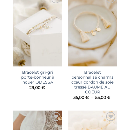
Ajouter
Ajouter
à la liste
à la liste
d’envies
d’envies
Bracelet gri-gri
Bracelet
porte-bonheur à
personnalisé charms
nouer ODESSA
cœur cordon de soie
tressé BAUME AU
29,00
€
COEUR
Plage
35,00
€
–
55,00
€
de
prix :
35,00 €
à
55,00 €
Ajouter
Ajouter
à la liste
à la liste