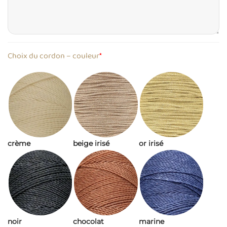
Choix du cordon – couleur
*
crème
beige irisé
or irisé
noir
chocolat
marine