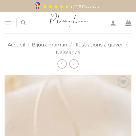
Passer
9.4
/
10
(1036 avis)
au
contenu
Accueil
/
Bijoux maman
/
Illustrations à graver
/
Naissance
Ajouter
à la
liste
d’envies