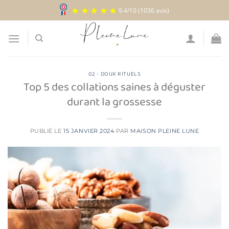
Passer
9.4
/
10
(1036 avis)
au
contenu
02 - DOUX RITUELS
Top 5 des collations saines à déguster
durant la grossesse
PUBLIÉ LE
15 JANVIER 2024
PAR
MAISON PLEINE LUNE