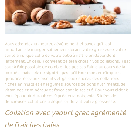
Vous attendez un heureux événement et savez qu’il est
important de manger sainement durant votre grossesse, votre
santé ainsi que celle de votre bébé à naître en dépendent
largement. En cela, il convient de bien choisir vos collations. Il est
tout à fait possible de combler les petites faims au cours de la
journée, mais cela ne signifie pas qu’il faut manger n’importe
quoi, préférez aux biscuits et gâteaux sucrés des collations
riches en fruits et en légumes, sources de bons nutriments, de
vitamines et minéraux et favorisant la satiété. Pour vous aider à
vous épanouir durant ces 9 précieux mois, voici 5 idées de
délicieuses collations à déguster durant votre grossesse.
Collation avec yaourt grec agrémenté
de fraîches baies