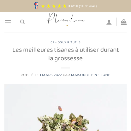
Passer
9.4
/
10
(1036 avis)
au
contenu
02 - DOUX RITUELS
Les meilleures tisanes à utiliser durant
la grossesse
PUBLIÉ LE
1 MARS 2022
PAR
MAISON PLEINE LUNE