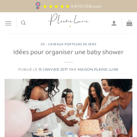
Passer
9.4
/
10
(1036 avis)
au
contenu
05 - CADEAUX PORTEURS DE SENS
Idées pour organiser une baby shower
PUBLIÉ LE
15 JANVIER 2017
PAR
MAISON PLEINE LUNE