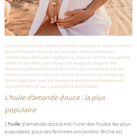
La grossesse est un moment précieux de la vie où il est essentiel
de prendre soin de soi et de son futur bébé. Utilisées en
cosmétiques, les huiles végétales grossesse offrent une gamme
variée de bienfaits pour la peau du visage, du corps et des
cheveux. Cependant, toutes les huiles ne conviennent pas aux
femmes enceintes. Dans cet article, découvrez les meilleures
huiles végétales pour les femmes enceintes mais également
leurs bienfaits et leurs précautions d’utilisation.
L’huile d’amande douce : la plus
populaire
L’
huile
d’amande douce est l’une des huiles les plus
populaires pour les femmes enceintes. Riche en