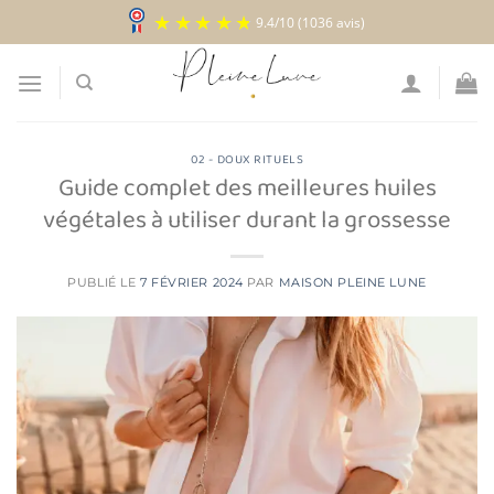
Passer
9.4
/
10
(1036 avis)
au
contenu
02 - DOUX RITUELS
Guide complet des meilleures huiles
végétales à utiliser durant la grossesse
PUBLIÉ LE
7 FÉVRIER 2024
PAR
MAISON PLEINE LUNE