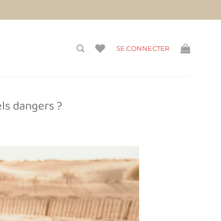
vis)
SE CONNECTER
els dangers ?