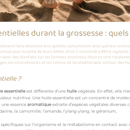
entielles durant la grossesse : quel
 doivent faire attention à ce qu’elles consomment ainsi quà leur envir
rtout pour la santé de leurs bébés. Ainsi il conviendra d’être vigilant
r avoir des bienfaits sur les femmes enceintes, d’autres sont totalemen
es, les inconvénients et les limites de l’aromathérapie. Utiliser des hu
tielle ?
le essentielle
est différente d’une
huile
végétale. En effet, elle n’e
valeur nutritive. Une huile essentielle est un concentré de molé
t, une essence
aromatique
extraite d’espèces végétales diverses
darine, la camomille, l’amande, l’ylang-ylang, le géranium,
 spécifiques sur l’organisme et le métabolisme en contact avec c