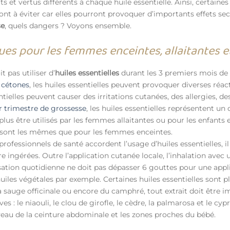
et vertus différents à chaque huile essentielle. Ainsi, certaines
ront à éviter car elles pourront provoquer d’importants effets sec
se
, quels dangers ? Voyons ensemble.
sques pour les femmes enceintes, allaitantes e
t pas utiliser d’
huiles essentielles
durant les 3 premiers mois d
s
cétones
, les huiles essentielles peuvent provoquer diverses réa
entielles peuvent causer des irritations cutanées, des allergies, 
 trimestre de grossesse
, les huiles essentielles représentent u
lus être utilisés par les femmes allaitantes ou pour les enfants
s sont les mêmes que pour les femmes enceintes.
s professionnels de santé accordent l’usage d’huiles essentielles, 
 ingérées. Outre l’application cutanée locale, l’inhalation avec u
isation quotidienne ne doit pas dépasser 6 gouttes pour une appli
huiles végétales par exemple. Certaines huiles essentielles sont p
 sauge officinale ou encore du camphré, tout extrait doit être im
s : le niaouli, le clou de girofle, le cèdre, la palmarosa et le cyp
 niveau de la ceinture abdominale et les zones proches du bébé.