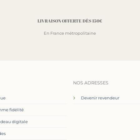
LIVRAISON OFFERTE DÈS 150€
En France métropolitaine
NOS ADRESSES
que
Devenir revendeur
me fidélité
adeau digitale
des