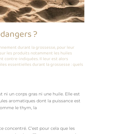
s dangers ?
onnement durant la grossesse, pour leur
e sur les produits notamment les huiles
t contre-indiquées. Il leur est alors
iles essentielles durant la grossesse : quels
st ni un corps gras ni une huile. Elle est
cules aromatiques dont la puissance est
 comme le thym, la
e concentré. C’est pour cela que les