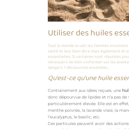
Utiliser des huiles ess
Tout le monde le sait, les femmes enceintes
santé et leur bien-être mais également et su
essentielles. Si certaines sont réputées pou
nécessaire de bien s’informer sur les avantag
dangers ? découvrons ensemble…
Qu’est-ce qu’une huile essen
Contrairement aux idées reçues, une
hui
donc dépourvue de lipides et n’a pas de 
particulièrement élevée. Elle est en effe
menthe poivrée, la lavande vraie, la man
l’eucalyptus, le basilic, etc.
Ces particules peuvent avoir des actions