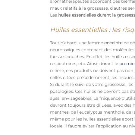
aromathérapeutes accordent des bienfaits 
maux relatifs à la grossesse, d’autres se
Les
huiles essentielles durant la grosses
Huiles essentielles : les ri
Tout d’abord, une femme
enceinte
ne doi
neurotoxiques contenant des molécule
fausses couches. En effet, les huiles ess
respiratoires, etc. Ainsi, durant le
premier
même, ces produits ne doivent pas non p
celles citées précédemment, les risque
Si durant le suivi de votre grossesse, le
posologies. Ces huiles ne devront pas être
aussi envisageables. La fréquence d’util
devront toujours être diluées, avec des 
menthes, de l’eucalyptus mentholé, de la
même pour les huiles essentielles abortive
locale, il faudra éviter l’application au