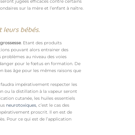
 seront jugées efficaces contre certains
ondaires sur la mère et l’enfant à naître.
t leurs bébés.
e
grossesse
. Etant des produits
ctions pouvant alors entrainer des
des problèmes au niveau des voies
n danger pour le fœtus en formation. De
 en bas âge pour les mêmes raisons que
il faudra impérativement respecter les
n ou la distillation à la vapeur seront
cation cutanée, les huiles essentiels
lus
neurotoxiques
, c’est le cas des
pérativement proscrit. Il en est de
rès. Pour ce qui est de l’application