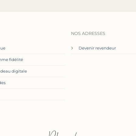
NOS ADRESSES
que
Devenir revendeur
me fidélité
adeau digitale
des