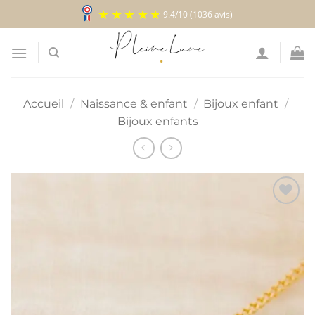
Passer
9.4
/
10
(1036 avis)
au
contenu
Accueil
/
Naissance & enfant
/
Bijoux enfant
/
Bijoux enfants
Ajouter
à la
liste
d’envies