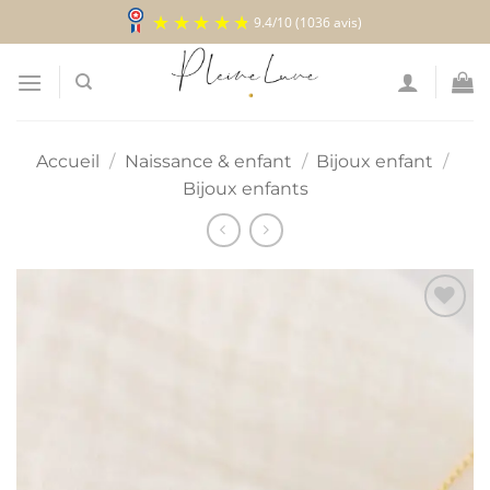
Passer
9.4
/
10
(1036 avis)
au
contenu
Accueil
/
Naissance & enfant
/
Bijoux enfant
/
Bijoux enfants
Ajouter
à la
liste
d’envies