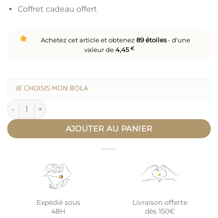
Coffret cadeau offert
Achetez cet article et obtenez
89
étoiles
- d'une
valeur de
4,45
€
JE CHOISIS MON BOLA
quantité de Coffret femme enceinte - bola + journal + tisane bi
AJOUTER AU PANIER
Expédié sous
Livraison offerte
48H
dès 150€