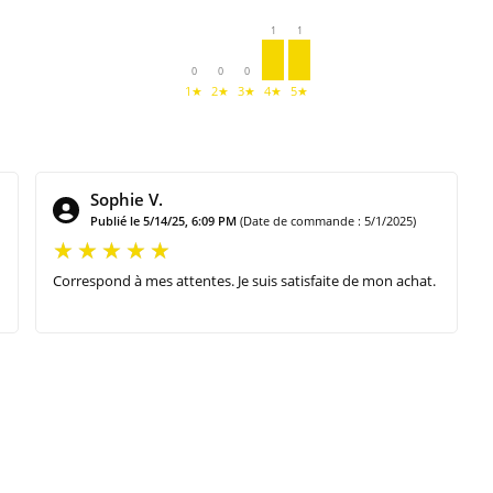
1
1
0
0
0
1★
2★
3★
4★
5★
Sophie V.
Publié le 5/14/25, 6:09 PM
(Date de commande : 5/1/2025)
Correspond à mes attentes. Je suis satisfaite de mon achat.