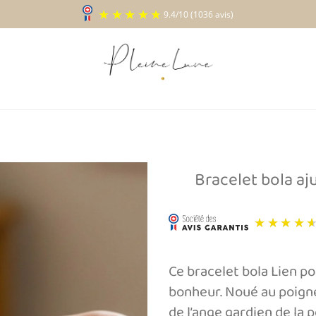
9.4
/
10
(1036 a
Bracelet bola aj
Ajouter
à la liste
d’envies
Ce bracelet bola Lien po
bonheur. Noué au poigne
de l’ange gardien de la 