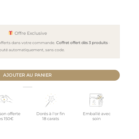
Offre Exclusive
 offerts dans votre commande.
Coffret offert dès 3 produits
·
outé automatiquement, sans code.
able LIEN - Futur ou jeune Papa
AJOUTER AU PANIER
son offerte
Dorés à l'or fin
Emballé avec
s 150€
18 carats
soin