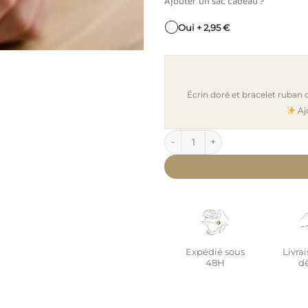
Ajouter un sac cadeau ?
Oui + 2,95 €
Écrin doré et bracelet ruban
Aj
quantité de Bracelet bola ajust
Expédié sous
Livrai
48H
dè