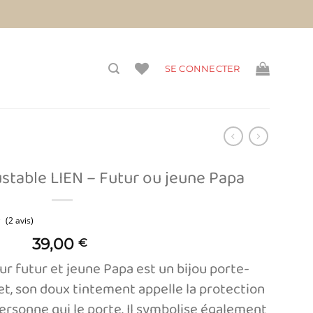
vis)
SE CONNECTER
ustable LIEN – Futur ou jeune Papa
39,00
€
(2 avis)
ur futur et jeune Papa est un bijou porte-
t, son doux tintement appelle la protection
personne qui le porte. Il symbolise également