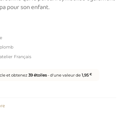
apa pour son enfant.
e
s plomb
telier Français
icle et obtenez
39
étoiles
- d'une valeur de
1,95
€
ure