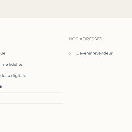
NOS ADRESSES
que
Devenir revendeur
me fidélité
adeau digitale
des