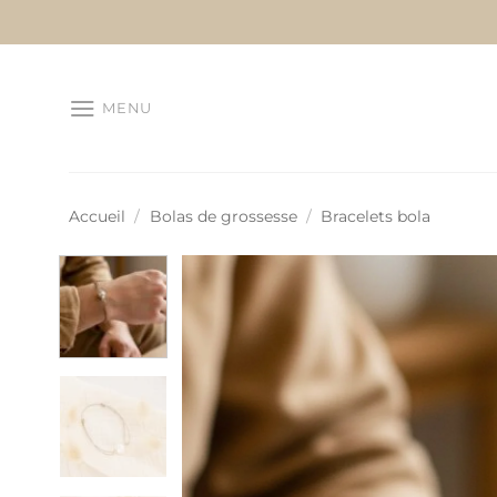
Passer
au
contenu
MENU
Accueil
/
Bolas de grossesse
/
Bracelets bola