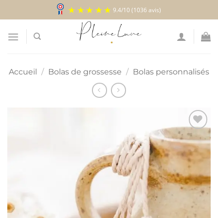
Passer
9.4
/
10
(1036 avis)
au
contenu
Accueil
/
Bolas de grossesse
/
Bolas personnalisés
Ajouter
à la
liste
d’envies