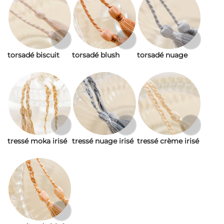
torsadé biscuit
torsadé blush
torsadé nuage
tressé moka irisé
tressé nuage irisé
tressé crème irisé