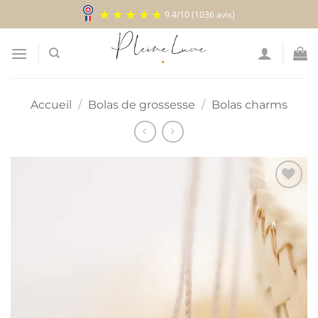
Passer
9.4
/
10
(1036 avis)
au
contenu
Accueil
/
Bolas de grossesse
/
Bolas charms
Ajouter
à la
liste
d’envies