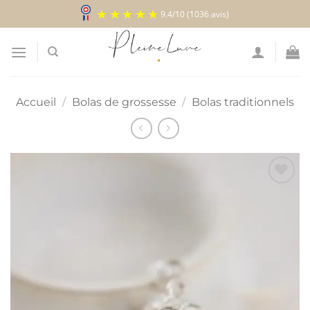
Passer
9.4
/
10
(1036 avis)
au
contenu
Accueil
/
Bolas de grossesse
/
Bolas traditionnels
Ajouter
à la
liste
d’envies