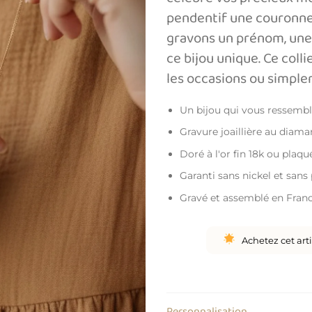
pendentif une couronne 
gravons un prénom, une 
ce bijou unique. Ce coll
les occasions ou simpleme
Un bijou qui vous ressemb
Gravure joaillière au diama
Doré à l'or fin 18k ou plaq
Garanti sans nickel et san
Gravé et assemblé en Fran
Achetez cet art
Personnalisation