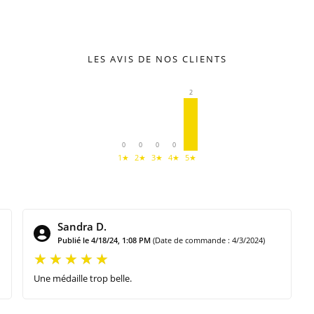
LES AVIS DE NOS CLIENTS
2
0
0
0
0
1★
2★
3★
4★
5★
Sandra D.
Publié le 4/18/24, 1:08 PM
(Date de commande : 4/3/2024)
Une médaille trop belle.