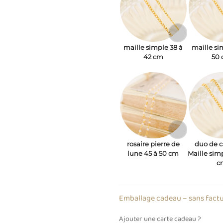
maille simple 38 à
maille si
42 cm
50
rosaire pierre de
duo de c
lune 45 à 50 cm
Maille sim
c
Emballage cadeau – sans fact
Ajouter une carte cadeau ?