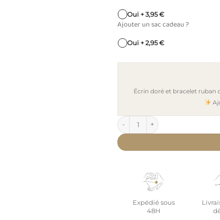
Oui + 3,95 €
Ajouter un sac cadeau ?
Oui + 2,95 €
Écrin doré et bracelet ruban
Aj
quantité de Pendentif personna
Expédié sous
Livrai
48H
dè