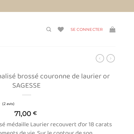
vis)
SE CONNECTER
alisé brossé couronne de laurier or
SAGESSE
71,00
€
(2 avis)
sé médaille Laurier recouvert d’or 18 carats
ments de vie. Sur le contour de son