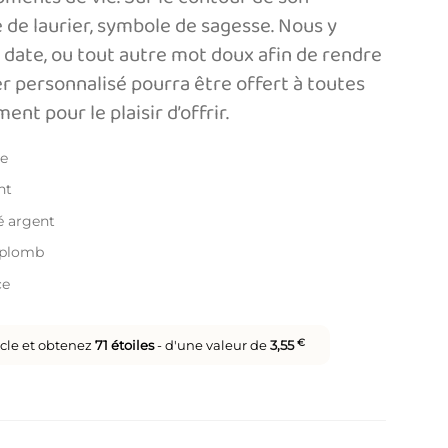
de laurier, symbole de sagesse. Nous y
date, ou tout autre mot doux afin de rendre
ier personnalisé pourra être offert à toutes
nt pour le plaisir d’offrir.
le
nt
ué argent
s plomb
ce
icle et obtenez
71
étoiles
- d'une valeur de
3,55
€