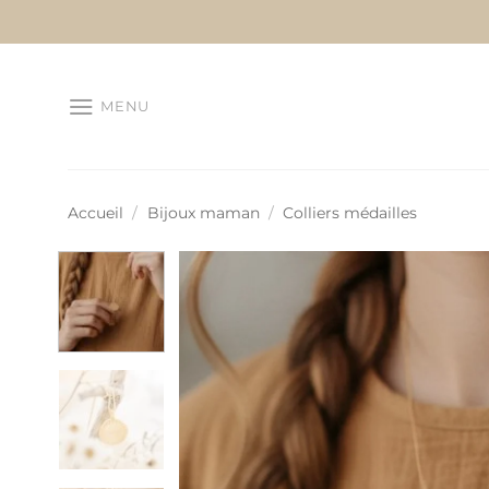
Passer
au
contenu
MENU
Accueil
/
Bijoux maman
/
Colliers médailles