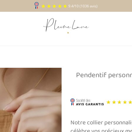
9.4
/
10
(1036 a
Pendentif personn
Ajouter
à la liste
d’envies
Notre collier personnali
célèbre vos précieux mo