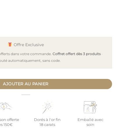
Offre Exclusive
 offerts dans votre commande.
Coffret offert dès 3 produits
·
outé automatiquement, sans code.
lisé brossé couronne de laurier or SAGESSE
AJOUTER AU PANIER
son offerte
Dorés à l'or fin
Emballé avec
s 150€
18 carats
soin