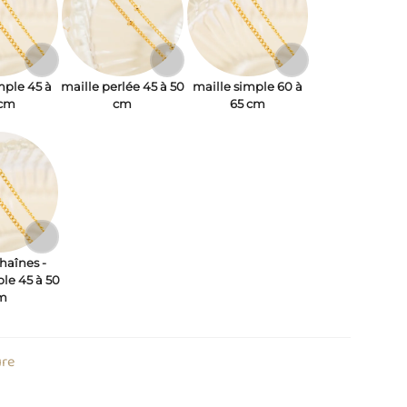
mple 45 à
maille perlée 45 à 50
maille simple 60 à
 cm
cm
65 cm
haînes -
ple 45 à 50
m
ure