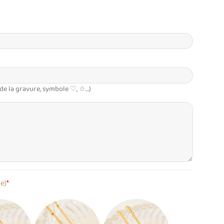
 de la gravure, symbole ♡, ☆…)
le)
*