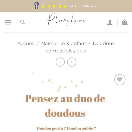
Passer
9.4
/
10
(1036 avis)
au
contenu
Accueil
/
Naissance & enfant
/
Doudous
compatibles bola
Ajouter
à la
liste
d’envies