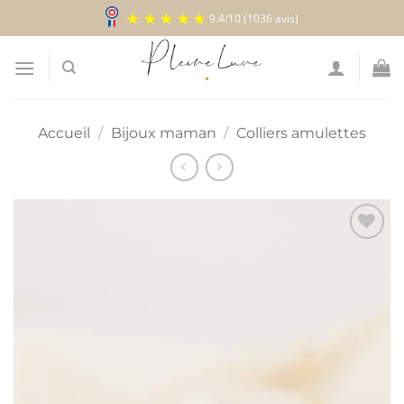
Passer
9.4
/
10
(1036 avis)
au
contenu
Accueil
/
Bijoux maman
/
Colliers amulettes
Ajouter
à la
liste
d’envies